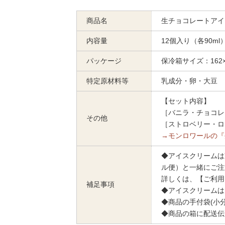
商品名
生チョコレートアイ
内容量
12個入り（各90ml
パッケージ
保冷箱サイズ：162×2
特定原材料等
乳成分・卵・大豆
【セット内容】
［バニラ・チョコレ
その他
［ストロベリー・ロ
→モンロワールの『
◆アイスクリームは
ル便）と一緒にご注
詳しくは、【ご利用
補足事項
◆アイスクリームは
◆商品の手付袋(小
◆商品の箱に配送伝