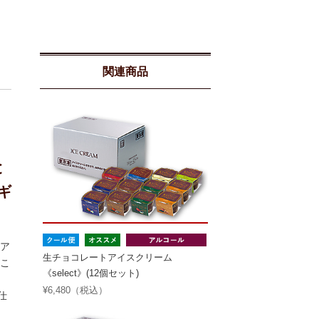
関連商品
と
ギ
ア
生チョコレートアイスクリーム
こ
《select》(12個セット)
¥6,480（税込）
仕