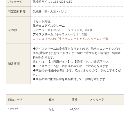
パッケージ
保冷箱サイズ：162×228×130
特定原材料等
乳成分・卵・大豆・バナナ
【セット内容】
生チョコアイスクリーム
その他
［バニラ・ストロベリー・ラフランス］各2個
アイスクリーム
［キャラメルバナナ］2個
→モンロワールの『生チョコレートアイスクリーム』一覧
◆アイスクリームは冷凍便となりますので、他チョコレートなどの
商品(通常便またはクール便）と一緒にご注文がある場合は、別途送
料がかかります。
詳しくは、【ご利用ガイド】→【送料】を、ご確認下さい。
補足事項
◆アイスクリームは、内熨斗のみでの、ご対応となります。
◆商品の手付袋(小分袋）は付いておりませんので、予めご了承くだ
さい。
◆商品の箱に配送伝票を直接貼付して、お届け致します。
商品コード
在庫
価格
メッセージ
1IC332
なし
¥4,536