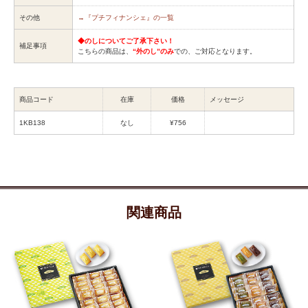
その他
→『プチフィナンシェ』の一覧
◆のしについてご了承下さい！
補足事項
こちらの商品は、
“外のし”のみ
での、ご対応となります。
商品コード
在庫
価格
メッセージ
1KB138
なし
¥756
関連商品