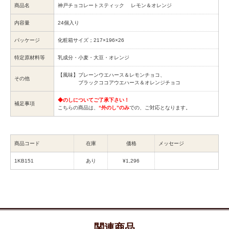
商品名
神戸チョコレートスティック レモン＆オレンジ
内容量
24個入り
パッケージ
化粧箱サイズ；217×196×26
特定原材料等
乳成分・小麦・大豆・オレンジ
【風味】プレーンウエハース＆レモンチョコ、
その他
ブラックココアウエハース＆オレンジチョコ
◆のしについてご了承下さい！
補足事項
こちらの商品は、
“外のし”のみ
での、ご対応となります。
商品コード
在庫
価格
メッセージ
1KB151
あり
¥1,296
関連商品