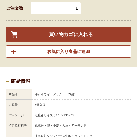
ご注文数
買い物カゴに入れる
お気に入り商品に追加
商品情報
商品名
神戸ホワイトダック （5個）
内容量
5個入り
パッケージ
化粧箱サイズ；248×133×42
特定原材料等
乳成分・卵・小麦・大豆・アーモンド
【風味】ダックワーズ生地・ホワイトチョコ