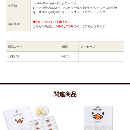
《WhiteDac~白いダックワーズ~》
その他
しっとり軽い口あたりでふわっと焼き上げたダックワーズの生地
を、甘さ控えめなホワイトチョコレートでコーティング。
◆のしについてご了承下さい！
補足事項
こちらの商品は、
“外のし”のみ
での、ご対応となります。
商品コード
価格
メッセージ
1KB158
¥810
関連商品