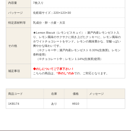
内容量
7枚入り
パッケージ
化粧箱サイズ；220×123×30
特定原材料等
乳成分・卵・小麦・大豆
★Lemon Biscuit（レモンビスキュイ）：瀬戸内産レモンゼスト入
り、レモン風味のサクサクに焼き上げたクッキーに、レモン風味の
ホワイトチョコレートをサンド。レモンの風味豊かな、甘酸っぱい
その他
爽やかな味わいです。
（※クッキー中；瀬戸内産レモンゼスト 0.33%(生換算)、レモン
香料使用）
（※チョコレート中；レモン 1.14%(生換算)使用）
◆のしについてご了承下さい！
補足事項
こちらの商品は、
“外のし”のみ
での、ご対応となります。
商品コード
在庫
価格
メッセージ
1KB174
あり
¥810