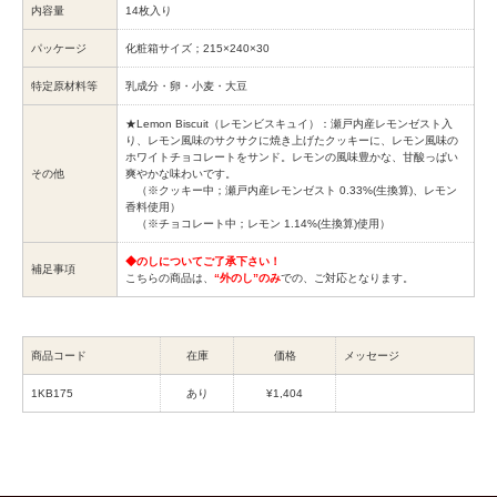
内容量
14枚入り
パッケージ
化粧箱サイズ；215×240×30
特定原材料等
乳成分・卵・小麦・大豆
★Lemon Biscuit（レモンビスキュイ）：瀬戸内産レモンゼスト入
り、レモン風味のサクサクに焼き上げたクッキーに、レモン風味の
ホワイトチョコレートをサンド。レモンの風味豊かな、甘酸っぱい
その他
爽やかな味わいです。
（※クッキー中；瀬戸内産レモンゼスト 0.33%(生換算)、レモン
香料使用）
（※チョコレート中；レモン 1.14%(生換算)使用）
◆のしについてご了承下さい！
補足事項
こちらの商品は、
“外のし”のみ
での、ご対応となります。
商品コード
在庫
価格
メッセージ
1KB175
あり
¥1,404