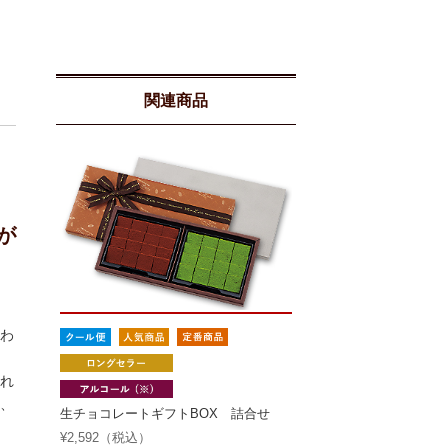
関連商品
が
わ
れ
、
生チョコレートギフトBOX 詰合せ
¥2,592（税込）