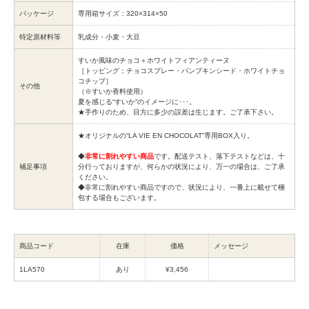
パッケージ
専用箱サイズ：320×314×50
特定原材料等
乳成分・小麦・大豆
すいか風味のチョコ＋ホワイトフィアンティーヌ
［トッピング；チョコスプレー・パンプキンシード・ホワイトチョ
コチップ］
その他
（※すいか香料使用）
夏を感じる“すいか”のイメージに･･･。
★手作りのため、目方に多少の誤差は生じます。ご了承下さい。
★オリジナルの“LA VIE EN CHOCOLAT”専用BOX入り。
◆
非常に割れやすい商品
です。配送テスト、落下テストなどは、十
補足事項
分行っておりますが、何らかの状況により、万一の場合は、ご了承
ください。
◆非常に割れやすい商品ですので、状況により、一番上に載せて梱
包する場合もございます。
商品コード
在庫
価格
メッセージ
1LA570
あり
¥3,456