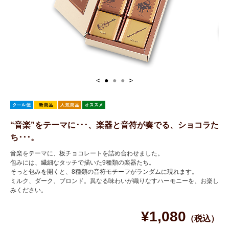
<
●
●
●
>
“音楽”をテーマに･･･、楽器と音符が奏でる、ショコラた
ち･･･。
音楽をテーマに、板チョコレートを詰め合わせました。
包みには、繊細なタッチで描いた9種類の楽器たち。
そっと包みを開くと、8種類の音符モチーフがランダムに現れます。
ミルク、ダーク、ブロンド。異なる味わいが織りなすハーモニーを、お楽し
みください。
¥1,080
（税込）