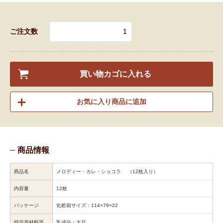
ご注文数
買い物カゴに入れる
お気に入り商品に追加
商品情報
商品名
メロディー・カレ・ショコラ （12枚入り）
内容量
12枚
パッケージ
化粧箱サイズ：114×79×22
特定原材料等
乳成分・大豆