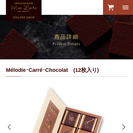
商品詳細
Product Details
Mélodie･Carré･Chocolat (12枚入り)