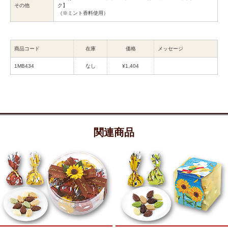
その他
ク】
（※ミント香料使用）
商品コード
在庫
価格
メッセージ
1MB434
なし
¥1,404
関連商品