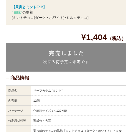
【果実とミントFair】
“白緑”
の巾着
[ミントチョコ(ダーク・ホワイト)･ミルクチョコ]
¥1,404
（税込）
商品情報
商品名
リーフカラム “ミント”
内容量
12個
パッケージ
化粧箱サイズ：Φ120×55
特定原材料等
乳成分・大豆
葉っぱのチョコの風味【ミントチョコ（ダーク・ホワイト）・ミル