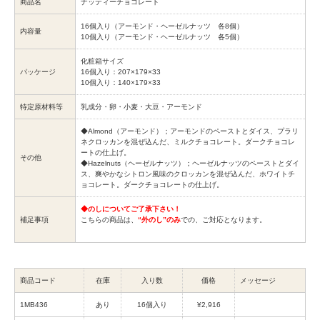
商品名
ナッティーチョコレート
16個入り（アーモンド・ヘーゼルナッツ 各8個）
内容量
10個入り（アーモンド・ヘーゼルナッツ 各5個）
化粧箱サイズ
パッケージ
16個入り：207×179×33
10個入り：140×179×33
特定原材料等
乳成分・卵・小麦・大豆・アーモンド
◆Almond（アーモンド）；アーモンドのペーストとダイス、プラリ
ネクロッカンを混ぜ込んだ、ミルクチョコレート。ダークチョコレ
ートの仕上げ。
その他
◆Hazelnuts（ヘーゼルナッツ）；ヘーゼルナッツのペーストとダイ
ス、爽やかなシトロン風味のクロッカンを混ぜ込んだ、ホワイトチ
ョコレート。ダークチョコレートの仕上げ。
◆のしについてご了承下さい！
補足事項
こちらの商品は、
“外のし”のみ
での、ご対応となります。
商品コード
在庫
入り数
価格
メッセージ
1MB436
あり
16個入り
¥2,916