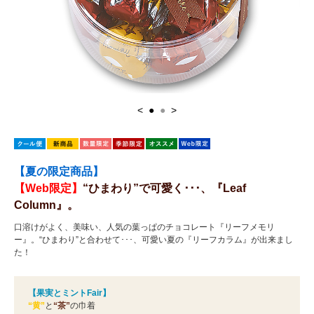
<
●
●
>
【夏の限定商品】
【Web限定】
“ひまわり”で可愛く･･･、『Leaf
Column』。
口溶けがよく、美味い、人気の葉っぱのチョコレート『リーフメモリ
ー』。“ひまわり”と合わせて･･･、可愛い夏の『リーフカラム』が出来まし
た！
【果実とミントFair】
“黄”
と
“茶”
の巾着