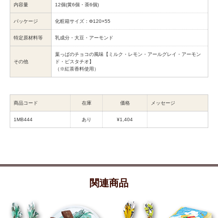
内容量
12個(黄6個・茶6個)
パッケージ
化粧箱サイズ：Φ120×55
特定原材料等
乳成分・大豆・アーモンド
葉っぱのチョコの風味【ミルク・レモン・アールグレイ・アーモン
その他
ド・ピスタチオ】
（※紅茶香料使用）
商品コード
在庫
価格
メッセージ
1MB444
あり
¥1,404
関連商品