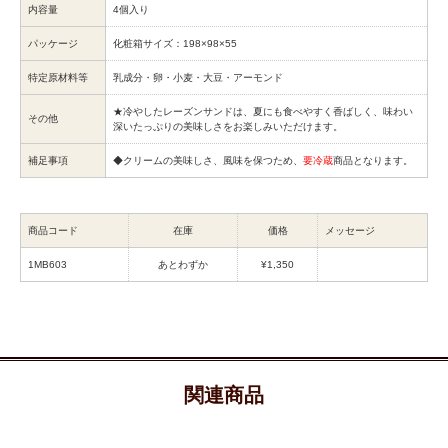
内容量
4個入り
パッケージ
化粧箱サイズ：198×98×55
特定原材料等
乳成分・卵・小麦・大豆・アーモンド
★冷やしたレーズンサンドは、夏にも食べやすく香ばしく、味わい
その他
深いたっぷりの美味しさをお楽しみいただけます。
補足事項
◆クリームの美味しさ、風味を保つため、
要冷蔵
商品となります。
商品コード
在庫
価格
メッセージ
1MB603
あとわずか
¥1,350
関連商品