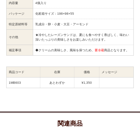
内容量
4個入り
パッケージ
化粧箱サイズ：198×98×55
特定原材料等
乳成分・卵・小麦・大豆・アーモンド
★冷やしたレーズンサンドは、夏にも食べやすく香ばしく、味わい
その他
深いたっぷりの美味しさをお楽しみいただけます。
補足事項
◆クリームの美味しさ、風味を保つため、
要冷蔵
商品となります。
商品コード
在庫
価格
メッセージ
1MB603
あとわずか
¥1,350
関連商品