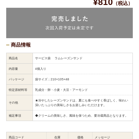
¥810
（税込）
商品情報
商品名
サービス袋 ラムレーズンサンド
内容量
4個入り
パッケージ
袋サイズ；210×105×48
特定原材料等
乳成分・卵・小麦・大豆・アーモンド
★冷やしたレーズンサンドは、夏にも食べやすく香ばしく、味わい
その他
深いたっぷりの美味しさをお楽しみいただけます。
補足事項
◆クリームの美味しさ、風味を保つため、要冷蔵商品となります。
商品コード
在庫
価格
メッセージ