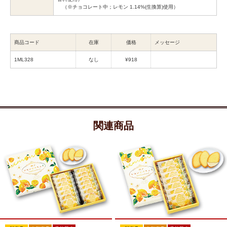
（※チョコレート中；レモン 1.14%(生換算)使用）
商品コード
在庫
価格
メッセージ
1ML328
なし
¥918
関連商品