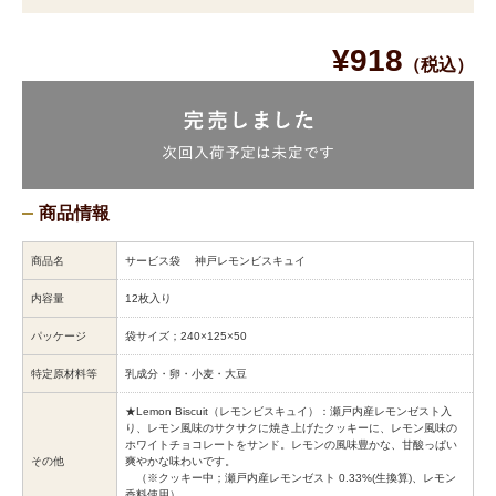
¥918
（税込）
商品情報
商品名
サービス袋 神戸レモンビスキュイ
内容量
12枚入り
パッケージ
袋サイズ；240×125×50
特定原材料等
乳成分・卵・小麦・大豆
★Lemon Biscuit（レモンビスキュイ）：瀬戸内産レモンゼスト入
り、レモン風味のサクサクに焼き上げたクッキーに、レモン風味の
ホワイトチョコレートをサンド。レモンの風味豊かな、甘酸っぱい
その他
爽やかな味わいです。
（※クッキー中；瀬戸内産レモンゼスト 0.33%(生換算)、レモン
香料使用）