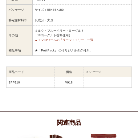
パッケージ
サイズ：55×65×180
特定原材料等
乳成分・大豆
ミルク・ブルーベリー・ヨーグルト
その他
（※ヨーグルト香料使用）
→モンロワールの『リーフメモリー』一覧
補足事項
★「PetitPack」 のオリジナルタグ付き。
商品コード
価格
メッセージ
1PP110
¥918
関連商品