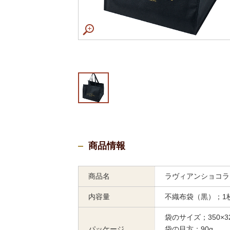
商品情報
商品名
ラヴィアンショコ
内容量
不織布袋（黒）；1
袋のサイズ；350×32
パッケージ
袋の目方；90g