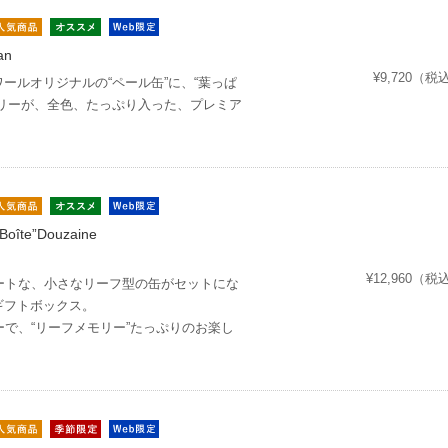
an
¥9,720（税
ワールオリジナルの“ペール缶”に、“葉っぱ
モリーが、全色、たっぷり入った、プレミア
 Boîte”Douzaine
¥12,960（税
ートな、小さなリーフ型の缶がセットにな
ギフトボックス。
ーで、“リーフメモリー”たっぷりのお楽し