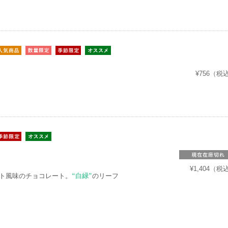
¥756（税
!
¥1,404（税
ント風味のチョコレート。
“白緑”
のリーフ