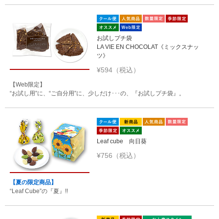
お試しプチ袋
LA VIE EN CHOCOLAT《ミックスナッ
ツ》
¥594（税込）
【Web限定】
“お試し用”に、“ご自分用”に、少しだけ･･･の、『お試しプチ袋』。
Leaf cube 向日葵
¥756（税込）
【夏の限定商品】
“Leaf Cube”の『夏』!!