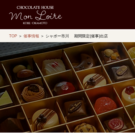
TOP
＞
催事情報
＞ シャポー市川 期間限定(催事)出店