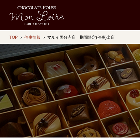
TOP
＞
催事情報
＞ マルイ国分寺店 期間限定(催事)出店