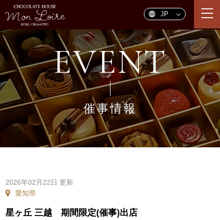
togg
navi
EVENT
催事情報
2026年02月22日 更新
愛知県
星ヶ丘 三越 期間限定(催事)出店