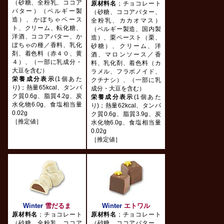
（砂糖、全粉乳、ココア
原材料名
；チョコレート
バター）（ベルギー製
（砂糖、ココアバター、
造）、かぼちゃペース
全粉乳、カカオマス）
ト、クリーム、転化糖、
（ベルギー製造、国内製
洋酒、ココアバター、か
造）、栗ペースト（栗、
ぼちゃの種／香料、乳化
砂糖）、クリーム、洋
剤、着色料（赤４０、黄
酒、マロンソース／香
４）、（一部に乳成分・
料、乳化剤、着色料（カ
大豆を含む）
ラメル、フラボノイド、
栄養成分表示
(1個あた
クチナシ）、（一部に乳
り)；熱量65kcal、タンパ
成分・大豆を含む）
ク質0.6g、脂質4.2g、炭
栄養成分表示
(1個あた
水化物6.0g、食塩相当量
り)；熱量62kcal、タンパ
0.02g
ク質0.6g、脂質3.9g、炭
［推定値］
水化物6.0g、食塩相当量
0.02g
［推定値］
Winter
雪だるま
Winter
エトワル
原材料名
；チョコレート
原材料名
；チョコレート
（砂糖、全粉乳、ココア
（砂糖、ココアバター、