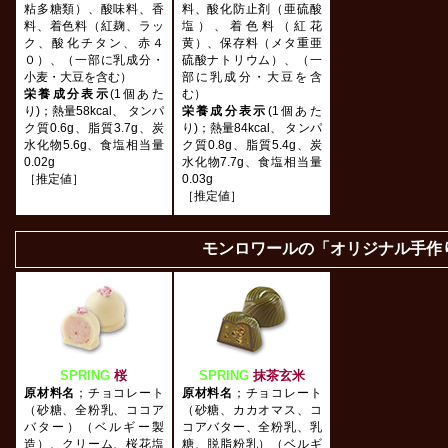
粘多糖類）、酸味料、香
料、酸化防止剤（亜硫酸
料、着色料（紅麹、ラッ
塩）、着色料（紅花
ク、酸化チタン、赤４
黄）、保存料（メタ重亜
０）、（一部に乳成分・
硫酸ナトリウム）、（一
小麦・大豆を含む）
部に乳成分・大豆を含
栄養成分表示
(1個あた
む）
り)；熱量58kcal、 タンパ
栄養成分表示
(1個あた
ク質0.6g、脂質3.7g、炭
り)；熱量84kcal、 タンパ
水化物5.6g、食塩相当量
ク質0.8g、脂質5.4g、炭
0.02g
水化物7.7g、食塩相当量
［推定値］
0.03g
［推定値］
モンロワールの「オリジナル手作
SPRING
桜
SPRING
抹茶玄米
原材料名
；チョコレート
原材料名
；チョコレート
（砂糖、全粉乳、ココア
（砂糖、カカオマス、コ
バター）（ベルギー製
コアバター、全粉乳、乳
造）、クリーム、桜花塩
糖、脱脂粉乳）（ベルギ