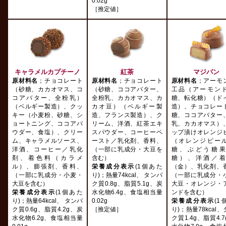
0.02g
［推定値］
キャラメルカプチーノ
紅茶
マジパン
原材料名
；チョコレート
原材料名
；チョコレート
原材料名
；アーモ
（砂糖、カカオマス、コ
（砂糖、ココアバター、
工品（アーモン
コアバター、全粉乳）
全粉乳、カカオマス、カ
糖、転化糖）（ド
（ベルギー製造）、クッ
カオ豆）（ベルギー製
造）、チョコレー
キー（小麦粉、砂糖、シ
造、フランス製造）、ク
糖、ココアバター
ョートニング、ココアパ
リーム、洋酒、紅茶エキ
乳、カカオマス）
ウダー、食塩）、クリー
スパウダー、コーヒーペ
ップ漬けオレンジ
ム、キャラメルソース、
ースト／乳化剤、香料、
（オレンジピー
洋酒、コーヒー／乳化
（一部に乳成分・大豆を
糖、ぶどう糖
剤、着色料（カラメ
含む）
糖）、洋酒／
ル）、膨張剤、香料、
栄養成分表示
(1個あた
（金）、乳化剤、
（一部に乳成分・小麦・
り)；熱量74kcal、 タンパ
（一部に乳成分・
大豆を含む）
ク質0.8g、脂質5.1g、炭
大豆・オレンジ・
栄養成分表示
(1個あた
水化物6.4g、食塩相当量
ンドを含む）
り)；熱量64kcal、 タンパ
0.02g
栄養成分表示
(1
ク質0.6g、脂質4.2g、炭
［推定値］
り)；熱量78kcal
水化物6.2g、食塩相当量
ク質1.4g、脂質4.