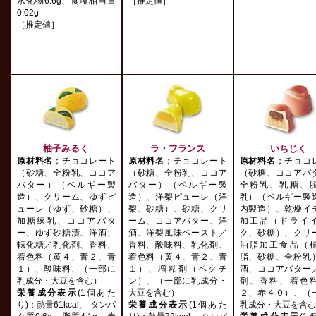
水化物6.6g、食塩相当量
［推定値］
0.02g
［推定値］
柚子みるく
ラ・フランス
いちじく
原材料名
；チョコレート
原材料名
；チョコレート
原材料名
；チョコ
（砂糖、全粉乳、ココア
（砂糖、全粉乳、ココア
（砂糖、ココアバ
バター）（ベルギー製
バター）（ベルギー製
全粉乳、乳糖、
造）、クリーム、ゆずピ
造）、洋梨ピューレ（洋
乳）（ベルギー製
ューレ（ゆず、砂糖）、
梨、砂糖）、砂糖、クリ
内製造）、乾燥イ
加糖練乳、ココアバタ
ーム、ココアバター、洋
加工品（ドライ
ー、ゆず砂糖漬、洋酒、
酒、洋梨風味ペースト／
ク、砂糖）、クリ
転化糖／乳化剤、香料、
香料、酸味料、乳化剤、
油脂加工食品（
着色料（黄４、青２、青
着色料（黄４、青２、青
脂、砂糖、全粉乳
１）、酸味料、（一部に
１）、増粘剤（ペクチ
酒、ココアバター
乳成分・大豆を含む）
ン）、（一部に乳成分・
剤、香料、着色
栄養成分表示
(1個あた
大豆を含む）
２、赤４０）、（
り)；熱量61kcal、 タンパ
栄養成分表示
(1個あた
乳成分・大豆を含む