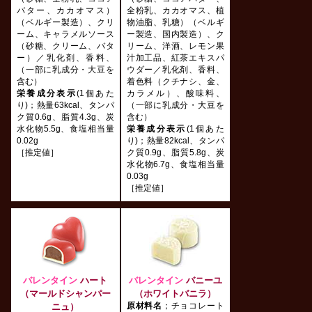
バター、カカオマス）
全粉乳、カカオマス、植
（ベルギー製造）、クリ
物油脂、乳糖）（ベルギ
ーム、キャラメルソース
ー製造、国内製造）、ク
（砂糖、クリーム、バタ
リーム、洋酒、レモン果
ー）／乳化剤、香料、
汁加工品、紅茶エキスパ
（一部に乳成分・大豆を
ウダー／乳化剤、香料、
含む）
着色料（クチナシ、金、
栄養成分表示
(1個あた
カラメル）、酸味料、
り)；熱量63kcal、タンパ
（一部に乳成分・大豆を
ク質0.6g、脂質4.3g、炭
含む）
水化物5.5g、食塩相当量
栄養成分表示
(1個あた
0.02g
り)；熱量82kcal、タンパ
［推定値］
ク質0.9g、脂質5.8g、炭
水化物6.7g、食塩相当量
0.03g
［推定値］
バレンタイン
ハート
バレンタイン
バニーユ
（マールドシャンパー
（ホワイトバニラ）
ニュ）
原材料名
；チョコレート