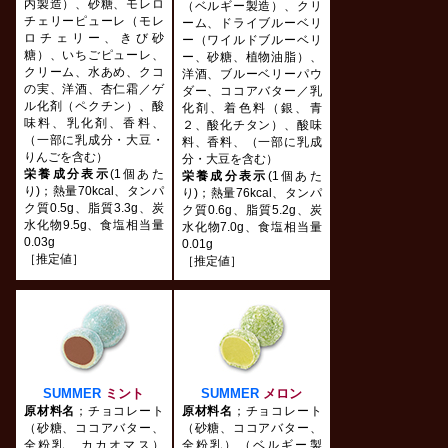
内製造）、砂糖、モレロ
（ベルギー製造）、クリ
チェリーピューレ（モレ
ーム、ドライブルーベリ
ロチェリー、きび砂
ー（ワイルドブルーベリ
糖）、いちごピューレ、
ー、砂糖、植物油脂）、
クリーム、水あめ、クコ
洋酒、ブルーベリーパウ
の実、洋酒、杏仁霜／ゲ
ダー、ココアバター／乳
ル化剤（ペクチン）、酸
化剤、着色料（銀、青
味料、乳化剤、香料、
２、酸化チタン）、酸味
（一部に乳成分・大豆・
料、香料、（一部に乳成
りんごを含む）
分・大豆を含む）
栄養成分表示
(1個あた
栄養成分表示
(1個あた
り)；熱量70kcal、タンパ
り)；熱量76kcal、タンパ
ク質0.5g、脂質3.3g、炭
ク質0.6g、脂質5.2g、炭
水化物9.5g、食塩相当量
水化物7.0g、食塩相当量
0.03g
0.01g
［推定値］
［推定値］
SUMMER
ミント
SUMMER
メロン
原材料名
；チョコレート
原材料名
；チョコレート
（砂糖、ココアバター、
（砂糖、ココアバター、
全粉乳、カカオマス）
全粉乳）（ベルギー製