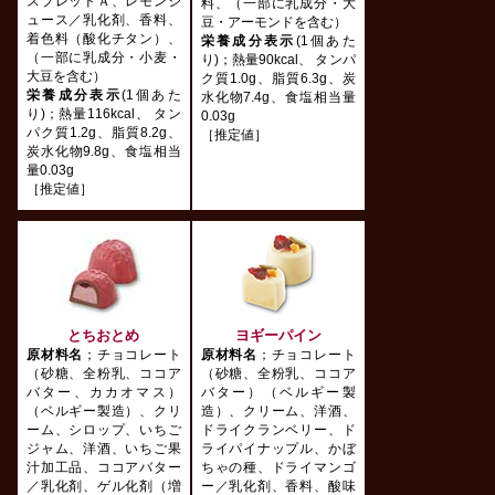
スプレッドＡ、レモンジ
料、（一部に乳成分・大
ュース／乳化剤、香料、
豆・アーモンドを含む）
着色料（酸化チタン）、
栄養成分表示
(1個あた
（一部に乳成分・小麦・
り)；熱量90kcal、 タンパ
大豆を含む）
ク質1.0g、脂質6.3g、炭
栄養成分表示
(1個あた
水化物7.4g、食塩相当量
り)；熱量116kcal、 タン
0.03g
パク質1.2g、脂質8.2g、
［推定値］
炭水化物9.8g、食塩相当
量0.03g
［推定値］
とちおとめ
ヨギーパイン
原材料名
；チョコレート
原材料名
；チョコレート
（砂糖、全粉乳、ココア
（砂糖、全粉乳、ココア
バター、カカオマス）
バター）（ベルギー製
（ベルギー製造）、クリ
造）、クリーム、洋酒、
ーム、シロップ、いちご
ドライクランベリー、ド
ジャム、洋酒、いちご果
ライパイナップル、かぼ
汁加工品、ココアバター
ちゃの種、ドライマンゴ
／乳化剤、ゲル化剤（増
ー／乳化剤、香料、酸味