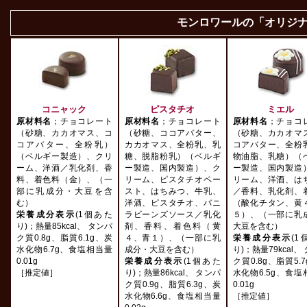
モンロワールの「オリジ
コニャック
ピスタチオ
ミエル
原材料名
；チョコレート
原材料名
；チョコレート
原材料名
；チョコ
（砂糖、カカオマス、コ
（砂糖、ココアバター、
（砂糖、カカオマ
コアバター、全粉乳）
カカオマス、全粉乳、乳
コアバター、全粉
（ベルギー製造）、クリ
糖、脱脂粉乳）（ベルギ
物油脂、乳糖）（
ーム、洋酒／乳化剤、香
ー製造、国内製造）、ク
ー製造、国内製造
料、着色料（金）、（一
リーム、ピスタチオペー
リーム、洋酒、は
部に乳成分・大豆を含
スト、はちみつ、牛乳、
／香料、乳化剤、
む）
洋酒、ピスタチオ、バニ
（酸化チタン、黄
栄養成分表示
(1個あた
ラビーンズソース／乳化
５）、（一部に乳
り)；熱量85kcal、 タンパ
剤、香料、着色料（黄
大豆を含む）
ク質0.8g、脂質6.1g、炭
４、青１）、（一部に乳
栄養成分表示
(1
水化物6.7g、食塩相当量
成分・大豆を含む）
り)；熱量79kcal、
0.01g
栄養成分表示
(1個あた
ク質0.8g、脂質5.
［推定値］
り)；熱量86kcal、 タンパ
水化物6.5g、食塩
ク質0.9g、脂質6.3g、炭
0.01g
水化物6.6g、食塩相当量
［推定値］