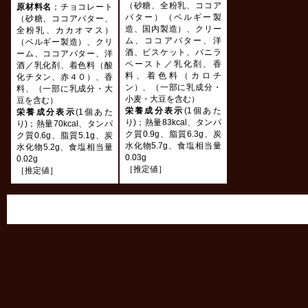
（砂糖、全粉乳、ココア
原材料名
；チョコレート
バター）（ベルギー製
（砂糖、ココアバター、
造、国内製造）、クリー
全粉乳、カカオマス）
ム、ココアバター、洋
（ベルギー製造）、クリ
酒、ビスケット、バニラ
ーム、ココアバター、洋
ペースト／乳化剤、香
酒／乳化剤、着色料（酸
料、着色料（カロチ
化チタン、赤４０）、香
ン）、（一部に乳成分・
料、（一部に乳成分・大
小麦・大豆を含む）
豆を含む）
栄養成分表示
(1個あた
栄養成分表示
(1個あた
り)；熱量83kcal、タンパ
り)；熱量70kcal、タンパ
ク質0.9g、脂質6.3g、炭
ク質0.6g、脂質5.1g、炭
水化物5.7g、食塩相当量
水化物5.2g、食塩相当量
0.03g
0.02g
［推定値］
［推定値］