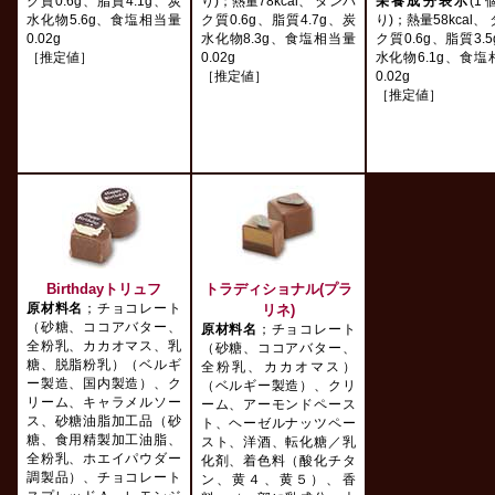
ク質0.6g、脂質4.1g、炭
り)；熱量78kcal、 タンパ
栄養成分表示
(1
水化物5.6g、食塩相当量
ク質0.6g、脂質4.7g、炭
り)；熱量58kcal、
0.02g
水化物8.3g、食塩相当量
ク質0.6g、脂質3.
［推定値］
0.02g
水化物6.1g、食塩
［推定値］
0.02g
［推定値］
Birthdayトリュフ
トラディショナル(プラ
原材料名
；チョコレート
リネ)
（砂糖、ココアバター、
原材料名
；チョコレート
全粉乳、カカオマス、乳
（砂糖、ココアバター、
糖、脱脂粉乳）（ベルギ
全粉乳、カカオマス）
ー製造、国内製造）、ク
（ベルギー製造）、クリ
リーム、キャラメルソー
ーム、アーモンドペース
ス、砂糖油脂加工品（砂
ト、ヘーゼルナッツペー
糖、食用精製加工油脂、
スト、洋酒、転化糖／乳
全粉乳、ホエイパウダー
化剤、着色料（酸化チタ
調製品）、チョコレート
ン、黄４、黄５）、香