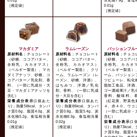
0.01g
水化物7.9g、食塩
［推定値］
0.01g
［推定値］
マカダミア
ラムレーズン
パッションフル
原材料名
；チョコレート
原材料名
；チョコレート
原材料名
；チョコ
（砂糖、ココアバター、
（砂糖、ココアバター、
（砂糖、ココアバ
全粉乳、カカオマス）
全粉乳、カカオマス）
全粉乳、カカオ
（ベルギー製造）、マカ
（ベルギー製造）、クリ
（ベルギー製造）
ダミアナッツ、砂糖、コ
ーム、ラムレーズン（レ
ーム、パッション
コアバター／乳化剤、香
ーズン、砂糖、洋酒）、
ツピューレ、転化
料、（一部に乳成分・大
はちみつ、洋酒／乳化
脂加工食品、洋酒
豆・マカダミアナッツを
剤、香料、（一部に乳成
ゴー濃縮果汁／乳
含む）
分・大豆を含む）
香料、酸味料、
栄養成分表示
(1個あた
栄養成分表示
(1個あた
（紅花黄、野菜色
り)；熱量58kcal、タンパ
り)；熱量86kcal、タンパ
４、赤４０、ウコ
ク質0.6g、脂質4.0g、炭
ク質0.8g、脂質5.4g、炭
（一部に乳成分・
水化物5.2g、食塩相当量
水化物8.3g、食塩相当量
含む）
0.01g
0.02g
栄養成分表示
(1
［推定値］
［推定値］
り)；熱量73kcal
ク質0.8g、脂質4.