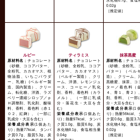
水化物6.7g、食塩
0.02g
［推定値］
ルビー
ティラミス
抹茶黒蜜
原材料名
；チョコレート
原材料名
；チョコレート
原材料名
；チョコ
（砂糖、ココアバター、
（砂糖、全粉乳、ココア
（砂糖、全粉乳、
全粉乳、カカオマス、植
バター、カカオマス）
バター）（ベル
物油脂、いちごパウダ
（ベルギー製造）、クリ
造）、クリーム、
ー、乳糖）(ベルギー製
ーム、洋酒、レモンジュ
黒糖蜜、抹茶、コ
造、国内製造）、クリー
ース、コーヒー／乳化
ター／着色料（
ム、転化糖、洋酒、ラズ
剤、香料、着色料（カラ
４、青１、青２）
ベリー濃縮シロップ／ｐ
メル）、（一部に乳成
剤、香料、（一部
Ｈ調整剤、乳化剤、酸味
分・落花生・大豆を含
分・大豆を含む）
料、香料、着色料（赤１
む）
栄養成分表示
(1
０２、紅麹）、（一部に
栄養成分表示
(1個あた
り)；熱量56kcal、
乳成分・大豆を含む）
り)；熱量97kcal、 タンパ
ク質0.6g、脂質3.
栄養成分表示
(1個あた
ク質1.0g、脂質6.8g、炭
水化物4.9g、食塩
り)；熱量77kcal、 タンパ
水化物8.1g、食塩相当量
0.02g
ク質0.7g、脂質5.3g、炭
0.04g
［推定値］