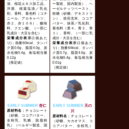
漬、桜花エキス加工品、
ー製造、国内製造）、ヘ
洋酒、桜葉塩漬／乳化
ーゼルナッツペースト、
剤、香料、着色料（コチ
粉糖（砂糖、デキストリ
ニール、アカキャベツ、
ン）、焙煎玄米、ココア
赤２、赤１０６）、酸味
バター、抹茶／乳化剤、
料、クエン酸、（一部に
着色料（黄４、青２、青
乳成分・大豆を含む）
１）、香料、（一部に乳
栄養成分表示
(1個あた
成分・大豆を含む）
り)；熱量60kcal、タンパ
栄養成分表示
(1個あた
ク質0.6g、脂質4.0g、炭
り)；熱量64kcal、タンパ
水化物5.4g、食塩相当量
ク質0.7g、脂質4.6g、炭
0.12g
水化物5.4g、食塩相当量
［推定値］
0.01g
［推定値］
EARLY SUMMER
杏仁
EARLY SUMMER
天の
原材料名
；チョコレート
川
（砂糖、ココアバター、
原材料名
；チョコレート
全粉乳、乳糖、脱脂粉
（砂糖、カカオマス、コ
乳）（ベルギー製造、国
コアバター、全粉乳）