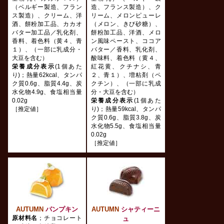
（ベルギー製造、フラン
造、フランス製造）、ク
ス製造）、クリーム、洋
リーム、メロンピューレ
酒、餅粉加工品、カカオ
（メロン、きび砂糖）、
バター加工品／乳化剤、
餅粉加工品、洋酒、メロ
香料、着色料（黄４、青
ン風味ペースト、ココア
１）、（一部に乳成分・
バター／香料、乳化剤、
大豆を含む）
酸味料、着色料（黄４、
栄養成分表示
(1個あた
紅花黄、クチナシ、青
り)；熱量62kcal、タンパ
２、青１）、増粘剤（ペ
ク質0.6g、脂質4.4g、炭
クチン）、（一部に乳成
水化物4.9g、食塩相当量
分・大豆を含む）
0.02g
栄養成分表示
(1個あた
［推定値］
り)；熱量59kcal、タンパ
ク質0.6g、脂質3.8g、炭
水化物5.5g、食塩相当量
0.02g
［推定値］
AUTUMN
パンプキン
AUTUMN
シャティーニ
原材料名
；チョコレート
ュ