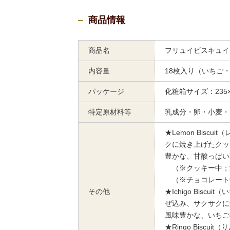
商品情報
商品名
フリュイビスキュイ
内容量
18枚入り（いちご
パッケージ
化粧箱サイズ：235×2
特定原材料等
乳成分・卵・小麦・
★Lemon Bis
クに焼き上げたクッ
豊かな、甘酸っぱい
（※クッキー中；瀬
（※チョコレート中；
その他
★Ichigo Bi
ぜ込み、サクサクに
風味豊かな、いちご
★Ringo Bis