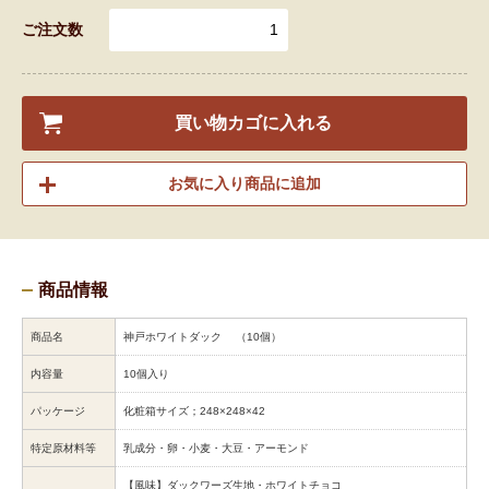
ご注文数
買い物カゴに入れる
お気に入り商品に追加
商品情報
商品名
神戸ホワイトダック （10個）
内容量
10個入り
パッケージ
化粧箱サイズ；248×248×42
特定原材料等
乳成分・卵・小麦・大豆・アーモンド
【風味】ダックワーズ生地・ホワイトチョコ