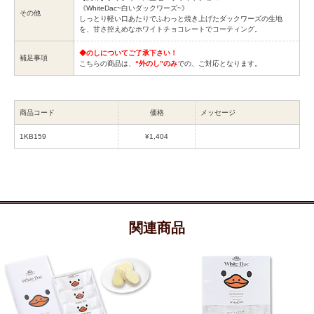
《WhiteDac~白いダックワーズ~》
その他
しっとり軽い口あたりでふわっと焼き上げたダックワーズの生地
を、甘さ控えめなホワイトチョコレートでコーティング。
◆のしについてご了承下さい！
補足事項
こちらの商品は、
“外のし”のみ
での、ご対応となります。
商品コード
価格
メッセージ
1KB159
¥1,404
関連商品