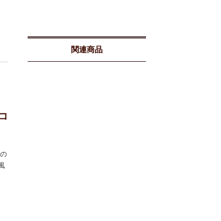
関連商品
コ
の
風
。