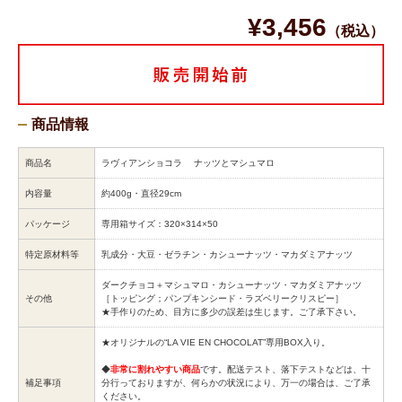
¥3,456
（税込）
商品情報
商品名
ラヴィアンショコラ ナッツとマシュマロ
内容量
約400g・直径29cm
パッケージ
専用箱サイズ：320×314×50
特定原材料等
乳成分・大豆・ゼラチン・カシューナッツ・マカダミアナッツ
ダークチョコ＋マシュマロ・カシューナッツ・マカダミアナッツ
その他
［トッピング；パンプキンシード・ラズベリークリスピー］
★手作りのため、目方に多少の誤差は生じます。ご了承下さい。
★オリジナルの“LA VIE EN CHOCOLAT”専用BOX入り。
◆
非常に割れやすい商品
です。配送テスト、落下テストなどは、十
補足事項
分行っておりますが、何らかの状況により、万一の場合は、ご了承
ください。