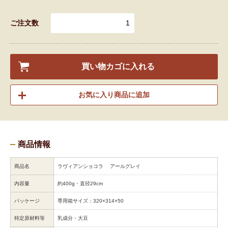
ご注文数
買い物カゴに入れる
お気に入り商品に追加
商品情報
商品名
ラヴィアンショコラ アールグレイ
内容量
約400g・直径29cm
パッケージ
専用箱サイズ：320×314×50
特定原材料等
乳成分・大豆