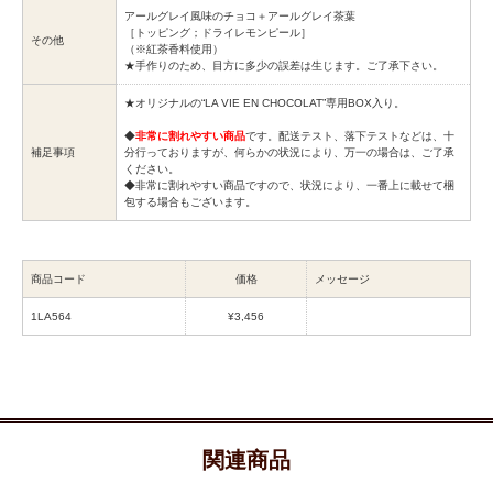
アールグレイ風味のチョコ＋アールグレイ茶葉
［トッピング；ドライレモンピール］
その他
（※紅茶香料使用）
★手作りのため、目方に多少の誤差は生じます。ご了承下さい。
★オリジナルの“LA VIE EN CHOCOLAT”専用BOX入り。
◆
非常に割れやすい商品
です。配送テスト、落下テストなどは、十
補足事項
分行っておりますが、何らかの状況により、万一の場合は、ご了承
ください。
◆非常に割れやすい商品ですので、状況により、一番上に載せて梱
包する場合もございます。
商品コード
価格
メッセージ
1LA564
¥3,456
関連商品