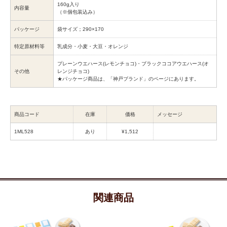
160g入り
内容量
（※個包装込み）
パッケージ
袋サイズ；290×170
特定原材料等
乳成分・小麦・大豆・オレンジ
プレーンウエハース(レモンチョコ)・ブラックココアウエハース(オ
その他
レンジチョコ)
★パッケージ商品は、「神戸ブランド」のページにあります。
商品コード
在庫
価格
メッセージ
1ML528
あり
¥1,512
関連商品