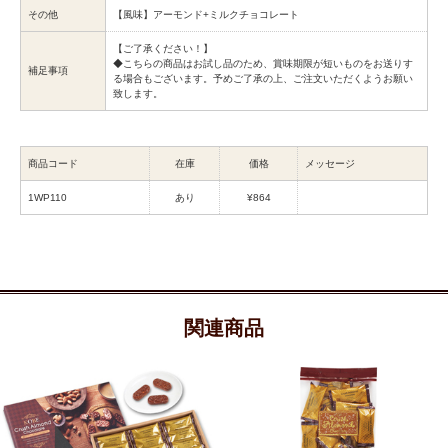
その他
【風味】アーモンド+ミルクチョコレート
【ご了承ください！】
◆こちらの商品はお試し品のため、賞味期限が短いものをお送りす
補足事項
る場合もございます。予めご了承の上、ご注文いただくようお願い
致します。
商品コード
在庫
価格
メッセージ
1WP110
あり
¥864
関連商品