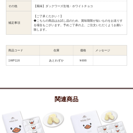
その他
【風味】ダックワーズ生地・ホワイトチョコ
【ご了承ください！】
◆こちらの商品はお試し品のため、賞味期限が短いものをお送りす
補足事項
る場合もございます。予めご了承の上、ご注文いただくようお願い
致します。
商品コード
在庫
価格
メッセージ
1WP116
あとわずか
¥486
関連商品