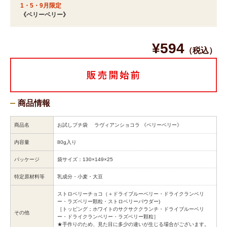
1・5・9月限定
《ベリーベリー》
¥594
（税込）
商品情報
商品名
お試しプチ袋 ラヴィアンショコラ 《ベリーベリー》
内容量
80g入り
パッケージ
袋サイズ：130×149×25
特定原材料等
乳成分・小麦・大豆
ストロベリーチョコ（＋ドライブルーベリー・ドライクランベリ
ー・ラズベリー顆粒・ストロベリーパウダー)
［トッピング；ホワイトのサクサククランチ・ドライブルーベリ
その他
ー・ドライクランベリー・ラズベリー顆粒］
★手作りのため、見た目に多少の違いが生じる場合がございます。