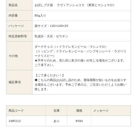
商品名
お試しプチ袋 ラヴィアンショコラ 《果実とマシュマロ》
内容量
80g入り
パッケージ
袋サイズ：130×149×25
特定原材料等
乳成分・大豆・ゼラチン
ダークチョコ（＋ドライレモンピール・マシュマロ）
［トッピング；ドライレモンピール・パンプキンシード・ラズベリ
その他
ークリスピー］
★手作りのため、見た目に多少の違いが生じる場合がございます。
ご了承下さい。
【ご了承ください！】
◆こちらの商品はお試し品のため、賞味期限が短いものをお送りす
補足事項
る場合もございます。予めご了承の上、ご注文いただくようお願い
致します。
商品コード
在庫
価格
メッセージ
1WP212
あり
¥594