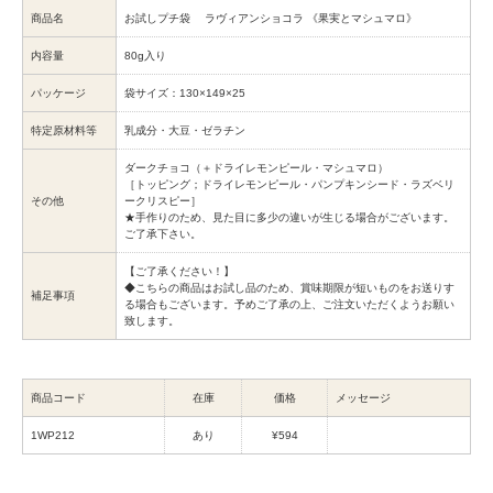
商品名
お試しプチ袋 ラヴィアンショコラ 《果実とマシュマロ》
内容量
80g入り
パッケージ
袋サイズ：130×149×25
特定原材料等
乳成分・大豆・ゼラチン
ダークチョコ（＋ドライレモンピール・マシュマロ）
［トッピング；ドライレモンピール・パンプキンシード・ラズベリ
その他
ークリスピー］
★手作りのため、見た目に多少の違いが生じる場合がございます。
ご了承下さい。
【ご了承ください！】
◆こちらの商品はお試し品のため、賞味期限が短いものをお送りす
補足事項
る場合もございます。予めご了承の上、ご注文いただくようお願い
致します。
商品コード
在庫
価格
メッセージ
1WP212
あり
¥594