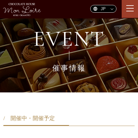
togg
navi
EVENT
催事情報
/ 開催中・開催予定