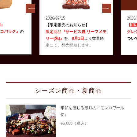
2026/07/15
2026/07/0
【限定販売のお知らせ】
【重要な
バック』
の
限定商品
『サービス袋 リーフメモ
クレジッ
リー(朱)』
を、
8月1日
より数量限
ついて
定にて、発売開始します。
シーズン商品・新商品
季節を感じる毎月の『モンロワール
便』
¥6,000（税込）