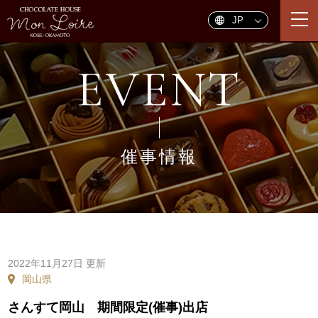
togg
navi
EVENT
催事情報
2022年11月27日 更新
岡山県
さんすて岡山 期間限定(催事)出店