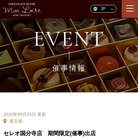
togg
navi
EVENT
催事情報
2020年09月26日 更新
東京都
セレオ国分寺店 期間限定(催事)出店