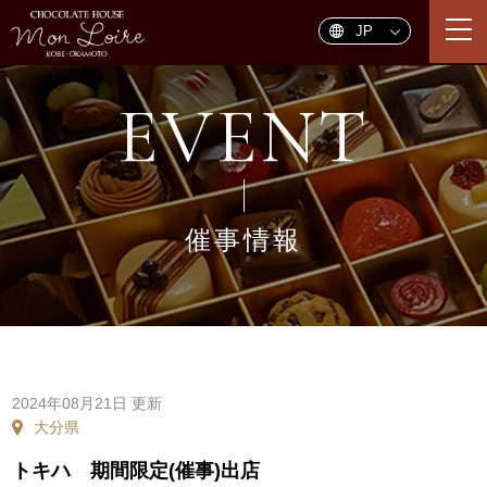
togg
navi
EVENT
催事情報
2024年08月21日 更新
大分県
トキハ 期間限定(催事)出店