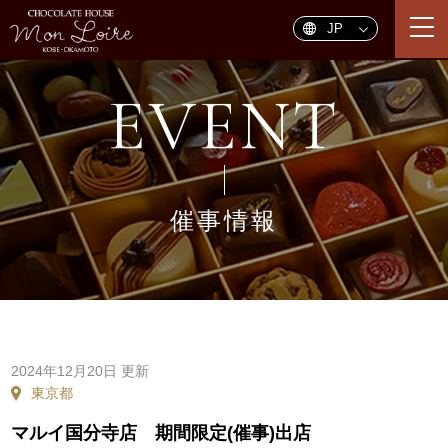
togg
navi
EVENT
催事情報
2024年12月20日 更新
東京都
マルイ国分寺店 期間限定(催事)出店