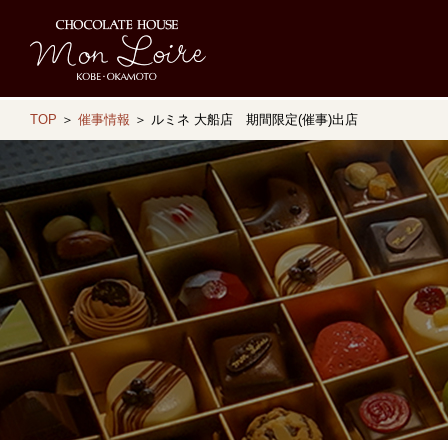
TOP
＞
催事情報
＞ ルミネ 大船店 期間限定(催事)出店