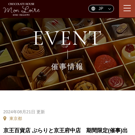
togg
navi
EVENT
催事情報
2024年08月21日 更新
東京都
京王百貨店 ぷらりと京王府中店 期間限定(催事)出