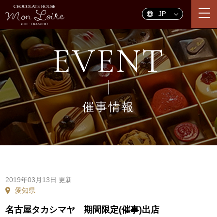
togg
navi
EVENT
催事情報
2019年03月13日 更新
愛知県
名古屋タカシマヤ 期間限定(催事)出店