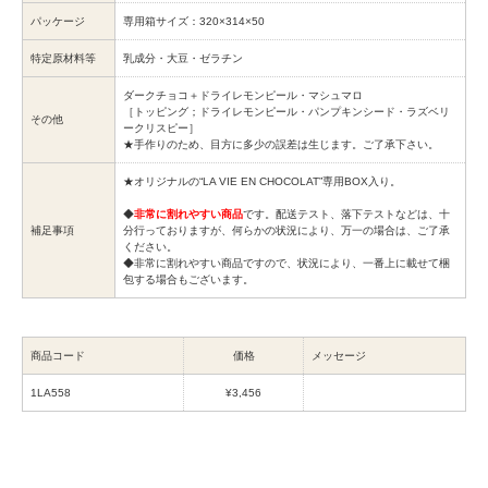
パッケージ
専用箱サイズ：320×314×50
特定原材料等
乳成分・大豆・ゼラチン
ダークチョコ＋ドライレモンピール・マシュマロ
［トッピング；ドライレモンピール・パンプキンシード・ラズベリ
その他
ークリスピー］
★手作りのため、目方に多少の誤差は生じます。ご了承下さい。
★オリジナルの“LA VIE EN CHOCOLAT”専用BOX入り。
◆
非常に割れやすい商品
です。配送テスト、落下テストなどは、十
補足事項
分行っておりますが、何らかの状況により、万一の場合は、ご了承
ください。
◆非常に割れやすい商品ですので、状況により、一番上に載せて梱
包する場合もございます。
商品コード
価格
メッセージ
1LA558
¥3,456