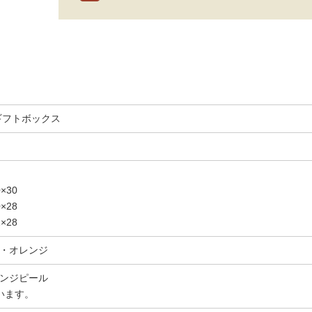
ギフトボックス
×30
×28
×28
・オレンジ
ンジピール
います。