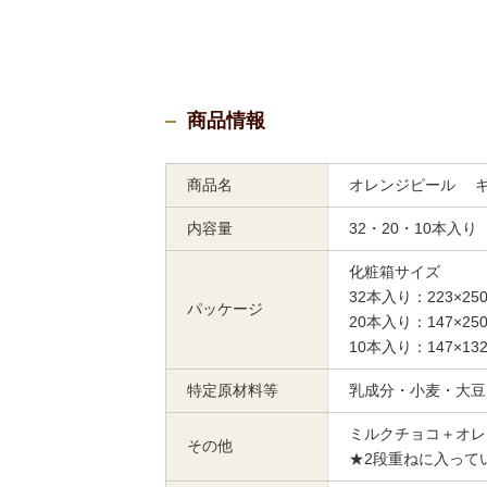
商品情報
商品名
オレンジピール 
内容量
32・20・10本入り
化粧箱サイズ
32本入り：223×250
パッケージ
20本入り：147×250
10本入り：147×132
特定原材料等
乳成分・小麦・大豆
ミルクチョコ＋オレ
その他
★2段重ねに入って