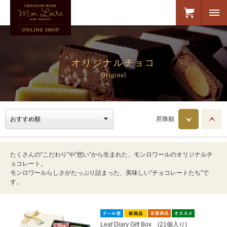
オリジナルチョコ
Original
昇降順
たくさんの“こだわり”や“想い”から生まれた、モンロワールのオリジナルチ
ョコレート。
モンロワールらしさがたっぷり詰まった、美味しい“チョコレートたち”で
す。
Leaf Diary Gift Box (21個入り)