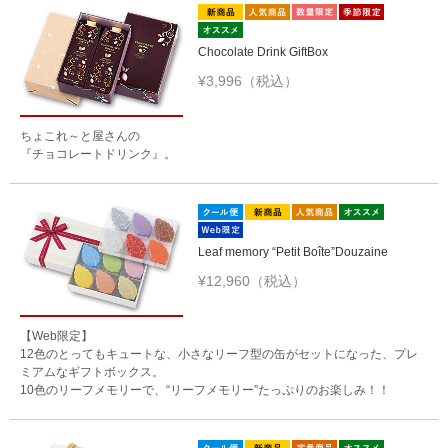
Chocolate Drink GiftBox
¥3,996（税込）
ちょこれ～と屋さんの
『チョコレートドリンク』。
Leaf memory “Petit Boîte”Douzaine
¥12,960（税込）
【Web限定】
12色のとってもキュートな、小さなリーフ型の缶がセットになった、プレ
ミアムなギフトボックス。
10色のリーフメモリーで、“リーフメモリー”たっぷりのお楽しみ！！