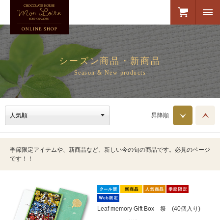
シーズン商品・新商品
Season & New products
昇降順
季節限定アイテムや、新商品など、新しい今の旬の商品です。必見のページ
です！！
Leaf memory Gift Box 祭 (40個入り)